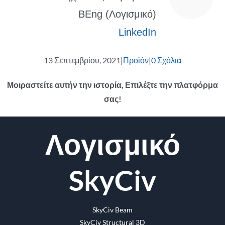
BEng (Λογισμικό)
LinkedIn
13 Σεπτεμβρίου, 2021
|
Προϊόν
|
0 Σχόλια
Μοιραστείτε αυτήν την ιστορία, Επιλέξτε την πλατφόρμα
σας!
Facebook
Κελάδημα
Reddit
LinkedIn
WhatsApp
Tumblr
Pinterest
Vk
ΗΛΕΚΤΡΟΝΙΚΗ
Λογισμικό
ΔΙΕΥΘΥΝΣΗ
SkyCiv
SkyCiv Beam
SkyCiv Structural 3D