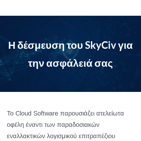
Μετάβαση
στο
περιεχόμενο
Η δέσμευση του SkyCiv για
την ασφάλειά σας
Το Cloud Software παρουσιάζει ατελείωτα
οφέλη έναντι των παραδοσιακών
εναλλακτικών λογισμικού επιτραπέζιου