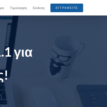
ροι
Τιμολόγηση
Σύνδεση
ΕΓΓΡΑΦΕΊΤΕ
.1 για
ς!