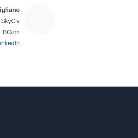
igliano
 SkyCiv
), BCom
inkedIn