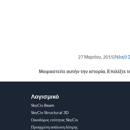
27 Μαρτίου, 2015
|
Νέα
|
0 
Μοιραστείτε αυτήν την ιστορία, Επιλέξτε
Facebook
Κελάδημα
Reddit
LinkedIn
WhatsApp
Tumblr
Pinterest
Vk
ΗΛΕΚΤΡΟΝΙΚΗ
ΔΙΕΥΘΥΝΣΗ
Λογισμικό
SkyCiv Beam
SkyCiv Structural 3D
Οικοδόμος ενότητας SkyCiv
Προηγμένη ανάλυση δέσμης