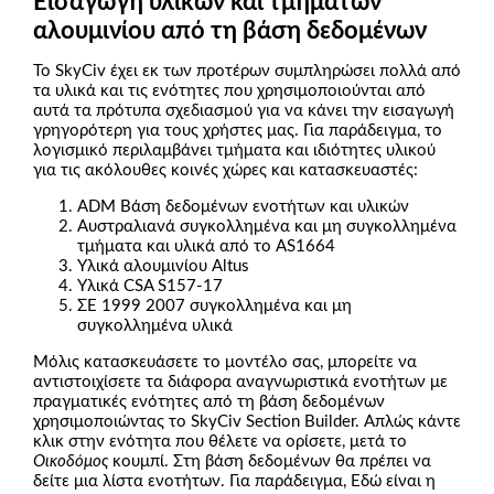
Εισαγωγή υλικών και τμημάτων
αλουμινίου από τη βάση δεδομένων
Το SkyCiv έχει εκ των προτέρων συμπληρώσει πολλά από
τα υλικά και τις ενότητες που χρησιμοποιούνται από
αυτά τα πρότυπα σχεδιασμού για να κάνει την εισαγωγή
γρηγορότερη για τους χρήστες μας. Για παράδειγμα, το
λογισμικό περιλαμβάνει τμήματα και ιδιότητες υλικού
για τις ακόλουθες κοινές χώρες και κατασκευαστές:
ADM Βάση δεδομένων ενοτήτων και υλικών
Αυστραλιανά συγκολλημένα και μη συγκολλημένα
τμήματα και υλικά από το AS1664
Υλικά αλουμινίου Altus
Υλικά CSA S157-17
ΣΕ 1999 2007 συγκολλημένα και μη
συγκολλημένα υλικά
Μόλις κατασκευάσετε το μοντέλο σας, μπορείτε να
αντιστοιχίσετε τα διάφορα αναγνωριστικά ενοτήτων με
πραγματικές ενότητες από τη βάση δεδομένων
χρησιμοποιώντας το SkyCiv Section Builder. Απλώς κάντε
κλικ στην ενότητα που θέλετε να ορίσετε, μετά το
Οικοδόμος
κουμπί. Στη βάση δεδομένων θα πρέπει να
δείτε μια λίστα ενοτήτων. Για παράδειγμα, Εδώ είναι η