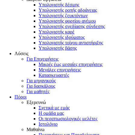
Υπολογιστής δέσμης
Υπολογιστής ροπής αδράνειας
Υπολογιστής ζευκτόντων
Υπολογιστής φορτίου ανέμου
Υπολογιστής σχεδίασης σύνδεσης
Υπολογιστής καρέ
Υπολογιστής ιδρύματος
Υπολογιστής τοίχου αντιστήριξης
Υπολογιστής βάσης
Λύσεις
Για Επιχειρήσεις
Μικρές έως μεσαίες επιχειρήσεις
Μεγάλες επιχειρήσεις
Κατασκευαστές
Για μηχανικούς
Για δασκάλους
Για μαθητές
Πόροι
Εξερευνώ
Σχετικά με εμάς
Η ομάδα μας
Οι περιπτωσιολογικές μελέτες
Ιστολόγιο
Μαθαίνω
Περιηγήσεις και Παραδείγματα