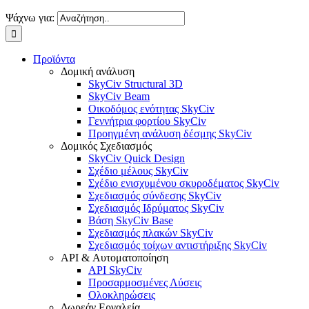
Ψάχνω για:
Προϊόντα
Δομική ανάλυση
SkyCiv Structural 3D
SkyCiv Beam
Οικοδόμος ενότητας SkyCiv
Γεννήτρια φορτίου SkyCiv
Προηγμένη ανάλυση δέσμης SkyCiv
Δομικός Σχεδιασμός
SkyCiv Quick Design
Σχέδιο μέλους SkyCiv
Σχέδιο ενισχυμένου σκυροδέματος SkyCiv
Σχεδιασμός σύνδεσης SkyCiv
Σχεδιασμός Ιδρύματος SkyCiv
Βάση SkyCiv Base
Σχεδιασμός πλακών SkyCiv
Σχεδιασμός τοίχων αντιστήριξης SkyCiv
API & Αυτοματοποίηση
API SkyCiv
Προσαρμοσμένες Λύσεις
Ολοκληρώσεις
Δωρεάν Εργαλεία