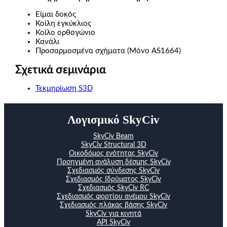
Είμαι δοκός
Κοίλη εγκύκλιος
Κοίλο ορθογώνιο
Κανάλι
Προσαρμοσμένα σχήματα (Μόνο AS1664)
Σχετικά σεμινάρια
Τεκμηρίωση S3D
Λογισμικό SkyCiv
SkyCiv Beam
SkyCiv Structural 3D
Οικοδόμος ενότητας SkyCiv
Προηγμένη ανάλυση δέσμης SkyCiv
Σχεδιασμός σύνδεσης SkyCiv
Σχεδιασμός Ιδρύματος SkyCiv
Σχεδιασμός SkyCiv RC
Σχεδιασμός φορτίου ανέμου SkyCiv
Σχεδιασμός πλάκας βάσης SkyCiv
SkyCiv για κινητά
API SkyCiv