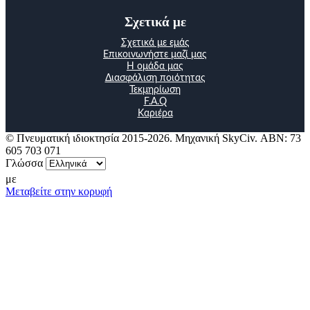
Σχετικά με
Σχετικά με εμάς
Επικοινωνήστε μαζί μας
Η ομάδα μας
Διασφάλιση ποιότητας
Τεκμηρίωση
F.A.Q
Καριέρα
© Πνευματική ιδιοκτησία 2015-2026. Μηχανική SkyCiv. ΑΒΝ: 73
605 703 071
Γλώσσα
με
Μεταβείτε στην κορυφή