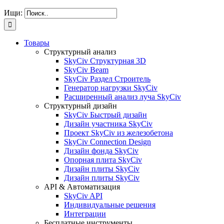
Ищи:
Товары
Структурный анализ
SkyCiv Структурная 3D
SkyCiv Beam
SkyCiv Раздел Строитель
Генератор нагрузки SkyCiv
Расширенный анализ луча SkyCiv
Структурный дизайн
SkyCiv Быстрый дизайн
Дизайн участника SkyCiv
Проект SkyCiv из железобетона
SkyCiv Connection Design
Дизайн фонда SkyCiv
Опорная плита SkyCiv
Дизайн плиты SkyCiv
Дизайн плиты SkyCiv
API & Автоматизация
SkyCiv API
Индивидуальные решения
Интеграции
Бесплатные инструменты