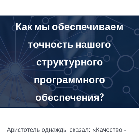
перейти
к
содержанию
Как мы обеспечиваем
точность нашего
структурного
программного
обеспечения?
Аристотель однажды сказал: «Качество -