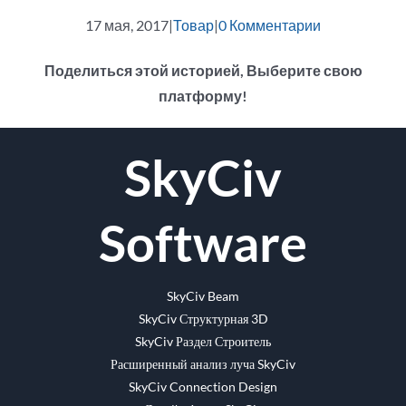
17 мая, 2017
|
Товар
|
0 Комментарии
Поделиться этой историей, Выберите свою
платформу!
facebook
щебет
Reddit
LinkedIn
WhatsApp
Tumblr
Pinterest
Vk
Эл.
SkyCiv
адрес
Software
SkyCiv Beam
SkyCiv Структурная 3D
SkyCiv Раздел Строитель
Расширенный анализ луча SkyCiv
SkyCiv Connection Design