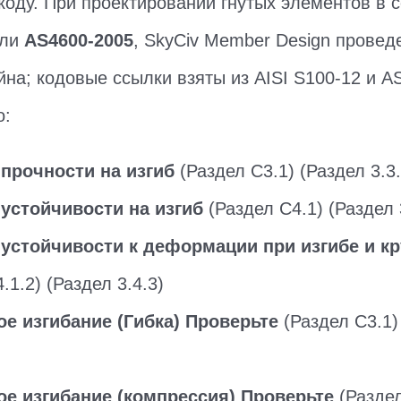
 коду. При проектировании гнутых элементов в с
или
AS4600-2005
, SkyCiv Member Design прове
йна; кодовые ссылки взяты из AISI S100-12 и A
о:
прочности на изгиб
(Раздел C3.1) (Раздел 3.3.
устойчивости на изгиб
(Раздел C4.1) (Раздел 
 устойчивости к деформации при изгибе и к
.1.2) (Раздел 3.4.3)
е изгибание (Гибка) Проверьте
(Раздел C3.1)
е изгибание (компрессия) Проверьте
(Раздел