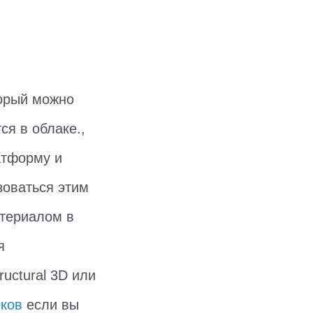
торый можно
ся в облаке.,
атформу и
зоваться этим
атериалом в
я
uctural 3D или
иков
если вы