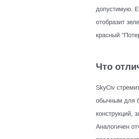
допустимую. Е
отобразит зел
красный "Поте
Что отли
SkyCiv стреми
обычным для б
конструкций, 
Аналогичен отч