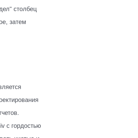
дел" столбец
ое, затем
.
вляется
оектирования
тчетов.
iv с гордостью