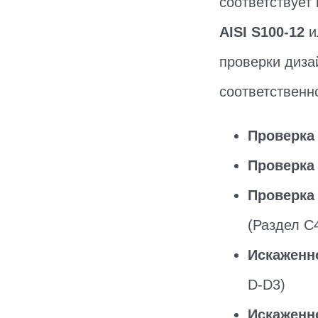
соответствует
AISI S100-12
проверки диза
соответственн
Проверка 
Проверка 
Проверка
(Раздел C4
Искаженно
D-D3)
Искаженно