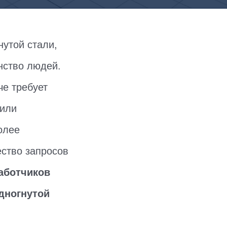
нутой стали,
нство людей.
че требует
 или
олее
ество запросов
аботчиков
дногнутой