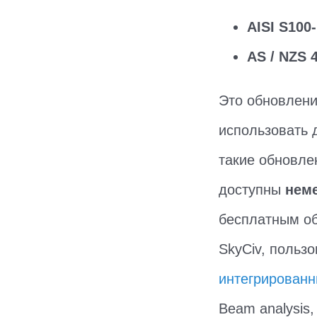
AISI S100
AS / NZS 
Это обновлени
использовать д
такие обновле
доступны
нем
бесплатным об
SkyCiv, польз
интегрированн
Beam analysis