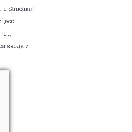
с Structural
оцесс
ны.,
са ввода и