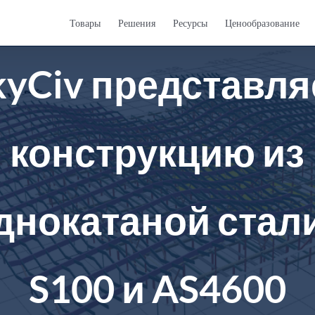
Товары
Решения
Ресурсы
Ценообразование
kyCiv представля
конструкцию из
днокатаной стали:
S100 и AS4600