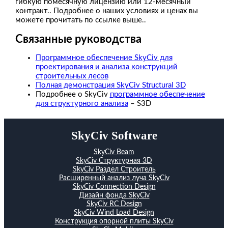
гибкую помесячную лицензию или 12-месячный
контракт.. Подробнее о наших условиях и ценах вы
можете прочитать по ссылке выше..
Связанные руководства
Программное обеспечение SkyCiv для
проектирования и анализа конструкций
строительных лесов
Полная демонстрация SkyCiv Structural 3D
Подробнее о SkyCiv
программное обеспечение
для структурного анализа
– S3D
SkyCiv Software
SkyCiv Beam
SkyCiv Структурная 3D
SkyCiv Раздел Строитель
Расширенный анализ луча SkyCiv
SkyCiv Connection Design
Дизайн фонда SkyCiv
SkyCiv RC Design
SkyCiv Wind Load Design
Конструкция опорной плиты SkyCiv