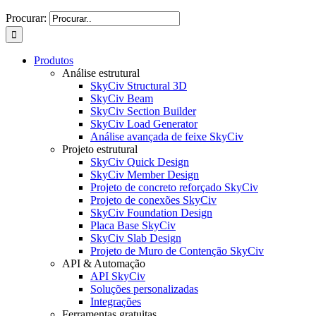
Procurar:
Produtos
Análise estrutural
SkyCiv Structural 3D
SkyCiv Beam
SkyCiv Section Builder
SkyCiv Load Generator
Análise avançada de feixe SkyCiv
Projeto estrutural
SkyCiv Quick Design
SkyCiv Member Design
Projeto de concreto reforçado SkyCiv
Projeto de conexões SkyCiv
SkyCiv Foundation Design
Placa Base SkyCiv
SkyCiv Slab Design
Projeto de Muro de Contenção SkyCiv
API & Automação
API SkyCiv
Soluções personalizadas
Integrações
Ferramentas gratuitas