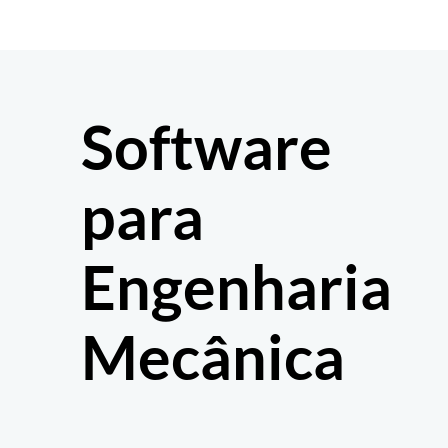
Ir
para
o
conteúdo
Software
para
Engenharia
Mecânica