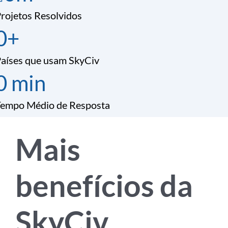
rojetos Resolvidos
0
+
aíses que usam SkyCiv
0
min
Tempo Médio de Resposta
Mais
benefícios da
SkyCiv