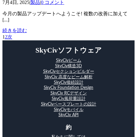
7月4日, 2025
|
製品
|
0 コメント
今月の製品アップデートへようこそ! 複数の改善に加えて
[...]
続きを読む
1
2
次
SkyCivソフトウェア
SkyCivビーム
SkyCiv構造3D
SkyCivセクションビルダー
SkyCiv 高度なビーム解析
SkyCiv接続設計
SkyCiv Foundation Design
SkyCiv RCデザイン
SkyCiv風荷重設計
SkyCivベースプレートの設計
SkyCivモバイル
SkyCiv API
約