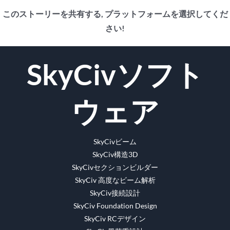
このストーリーを共有する, プラットフォームを選択してくだ
さい!
フ
ツ
Reddit
LinkedIn
WhatsApp
タ
Pinterest
Vk
E
SkyCivソフト
ェ
イ
ン
メ
イ
ッ
ブ
ー
ス
タ
ラ
ル
ウェア
ブ
ー
ー
ッ
ク
SkyCivビーム
SkyCiv構造3D
SkyCivセクションビルダー
SkyCiv 高度なビーム解析
SkyCiv接続設計
SkyCiv Foundation Design
SkyCiv RCデザイン