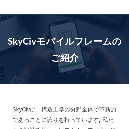
コ
ン
テ
ン
ツ
SkyCivモバイルフレームの
に
ス
ご紹介
キ
ッ
プ
SkyCivは、構造工学の分野全体で革新的
であることに誇りを持っています, 私た