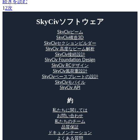
続きを読む
1
2
次
SkyCivソフトウェア
SkyCivビーム
SkyCiv構造3D
SkyCivセクションビルダー
SkyCiv 高度なビーム解析
SkyCiv接続設計
SkyCiv Foundation Design
SkyCiv RCデザイン
SkyCiv風荷重設計
SkyCivベースプレートの設計
SkyCivモバイル
SkyCiv API
約
私たちに関しては
お問い合わせ
私たちのチーム
品質保証
ドキュメンテーション
よくある質問