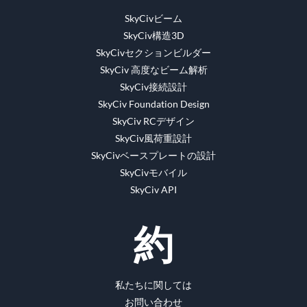
ク
SkyCivビーム
SkyCiv構造3D
SkyCivセクションビルダー
SkyCiv 高度なビーム解析
SkyCiv接続設計
SkyCiv Foundation Design
SkyCiv RCデザイン
SkyCiv風荷重設計
SkyCivベースプレートの設計
SkyCivモバイル
SkyCiv API
約
私たちに関しては
お問い合わせ