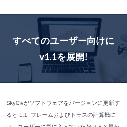
コ
ン
テ
ン
ツ
すべてのユーザー向けに
に
ス
v1.1を展開!
キ
ッ
プ
SkyCivがソフトウェアをバージョンに更新す
ると 1.1, フレームおよびトラスの計算機に
は、ユーザーに気に入っていただけると思わ