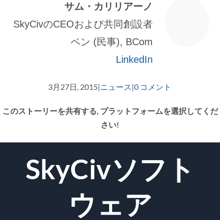
サム・カリリアーノ
SkyCivのCEOおよび共同創設者
ベン (民事), BCom
LinkedIn
3月27日, 2015
|
ニュース
|
0 コメント
このストーリーを共有する, プラットフォームを選択してくだ
さい!
フ
ツ
Reddit
LinkedIn
WhatsApp
タ
Pinterest
Vk
E
SkyCivソフト
ェ
イ
ン
メ
イ
ッ
ブ
ー
ス
タ
ラ
ル
ウェア
ブ
ー
ー
ッ