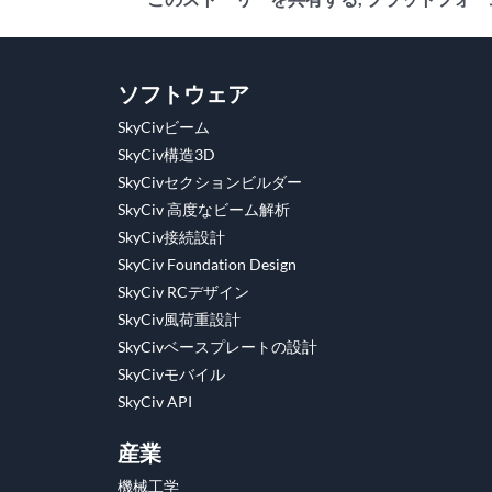
フ
ツ
Reddit
LinkedIn
WhatsApp
タ
Pinterest
Vk
E
ェ
イ
ン
メ
ソフトウェア
イ
ッ
ブ
ー
SkyCivビーム
ス
タ
ラ
ル
SkyCiv構造3D
ブ
ー
ー
SkyCivセクションビルダー
ッ
SkyCiv 高度なビーム解析
ク
SkyCiv接続設計
SkyCiv Foundation Design
SkyCiv RCデザイン
SkyCiv風荷重設計
SkyCivベースプレートの設計
SkyCivモバイル
SkyCiv API
産業
機械工学