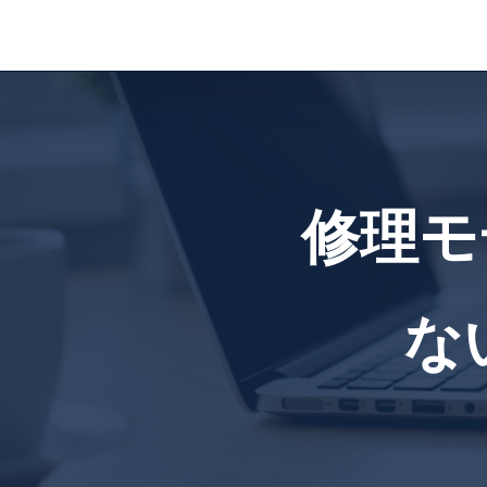
コ
ン
テ
ン
ツ
に
ス
修理モ
キ
ッ
プ
な