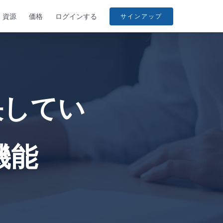
資源
価格
ログインする
サインアップ
決してい
機能