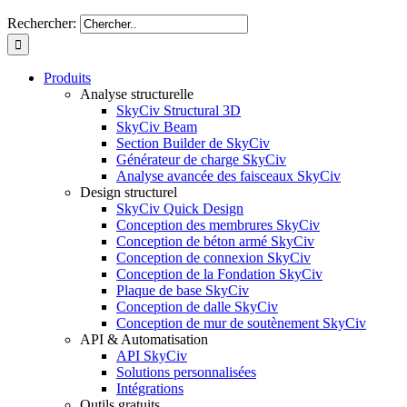
Rechercher:
Produits
Analyse structurelle
SkyCiv Structural 3D
SkyCiv Beam
Section Builder de SkyCiv
Générateur de charge SkyCiv
Analyse avancée des faisceaux SkyCiv
Design structurel
SkyCiv Quick Design
Conception des membrures SkyCiv
Conception de béton armé SkyCiv
Conception de connexion SkyCiv
Conception de la Fondation SkyCiv
Plaque de base SkyCiv
Conception de dalle SkyCiv
Conception de mur de soutènement SkyCiv
API & Automatisation
API SkyCiv
Solutions personnalisées
Intégrations
Outils gratuits