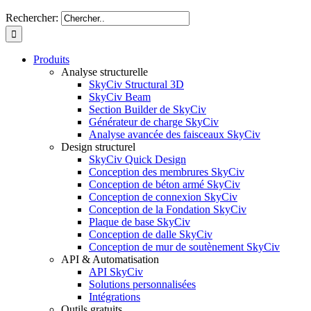
Rechercher:
Produits
Analyse structurelle
SkyCiv Structural 3D
SkyCiv Beam
Section Builder de SkyCiv
Générateur de charge SkyCiv
Analyse avancée des faisceaux SkyCiv
Design structurel
SkyCiv Quick Design
Conception des membrures SkyCiv
Conception de béton armé SkyCiv
Conception de connexion SkyCiv
Conception de la Fondation SkyCiv
Plaque de base SkyCiv
Conception de dalle SkyCiv
Conception de mur de soutènement SkyCiv
API & Automatisation
API SkyCiv
Solutions personnalisées
Intégrations
Outils gratuits