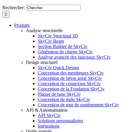
Rechercher:
Produits
Analyse structurelle
SkyCiv Structural 3D
SkyCiv Beam
Section Builder de SkyCiv
Générateur de charge SkyCiv
Analyse avancée des faisceaux SkyCiv
Design structurel
SkyCiv Quick Design
Conception des membrures SkyCiv
Conception de béton armé SkyCiv
Conception de connexion SkyCiv
Conception de la Fondation SkyCiv
Plaque de base SkyCiv
Conception de dalle SkyCiv
Conception de mur de soutènement SkyCiv
API & Automatisation
API SkyCiv
Solutions personnalisées
Intégrations
Outils gratuits