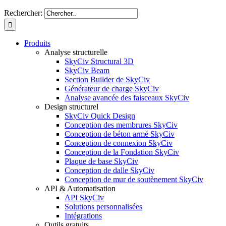
Rechercher:
Produits
Analyse structurelle
SkyCiv Structural 3D
SkyCiv Beam
Section Builder de SkyCiv
Générateur de charge SkyCiv
Analyse avancée des faisceaux SkyCiv
Design structurel
SkyCiv Quick Design
Conception des membrures SkyCiv
Conception de béton armé SkyCiv
Conception de connexion SkyCiv
Conception de la Fondation SkyCiv
Plaque de base SkyCiv
Conception de dalle SkyCiv
Conception de mur de soutènement SkyCiv
API & Automatisation
API SkyCiv
Solutions personnalisées
Intégrations
Outils gratuits