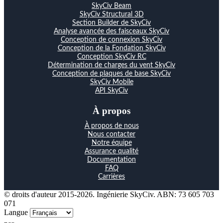
SkyCiv Beam
SkyCiv Structural 3D
Section Builder de SkyCiv
Analyse avancée des faisceaux SkyCiv
Conception de connexion SkyCiv
Conception de la Fondation SkyCiv
Conception SkyCiv RC
Détermination de charges du vent SkyCiv
Conception de plaques de base SkyCiv
SkyCiv Mobile
API SkyCiv
À propos
À propos de nous
Nous contacter
Notre équipe
Assurance qualité
Documentation
FAQ
Carrières
© droits d'auteur 2015-2026. Ingénierie SkyCiv. ABN: 73 605 703
071
Langue