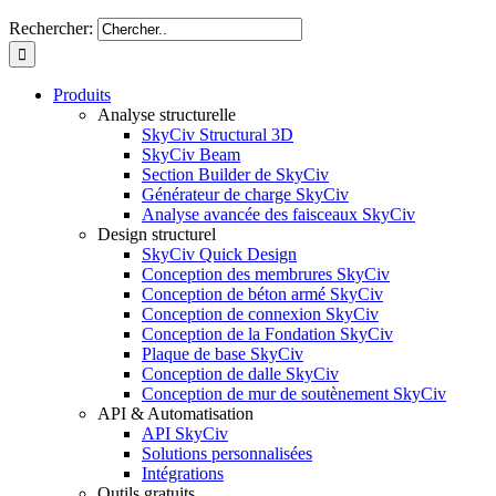
Rechercher:
Produits
Analyse structurelle
SkyCiv Structural 3D
SkyCiv Beam
Section Builder de SkyCiv
Générateur de charge SkyCiv
Analyse avancée des faisceaux SkyCiv
Design structurel
SkyCiv Quick Design
Conception des membrures SkyCiv
Conception de béton armé SkyCiv
Conception de connexion SkyCiv
Conception de la Fondation SkyCiv
Plaque de base SkyCiv
Conception de dalle SkyCiv
Conception de mur de soutènement SkyCiv
API & Automatisation
API SkyCiv
Solutions personnalisées
Intégrations
Outils gratuits