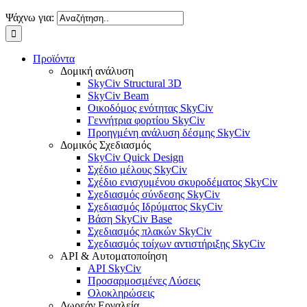
Ψάχνω για:
Προϊόντα
Δομική ανάλυση
SkyCiv Structural 3D
SkyCiv Beam
Οικοδόμος ενότητας SkyCiv
Γεννήτρια φορτίου SkyCiv
Προηγμένη ανάλυση δέσμης SkyCiv
Δομικός Σχεδιασμός
SkyCiv Quick Design
Σχέδιο μέλους SkyCiv
Σχέδιο ενισχυμένου σκυροδέματος SkyCiv
Σχεδιασμός σύνδεσης SkyCiv
Σχεδιασμός Ιδρύματος SkyCiv
Βάση SkyCiv Base
Σχεδιασμός πλακών SkyCiv
Σχεδιασμός τοίχων αντιστήριξης SkyCiv
API & Αυτοματοποίηση
API SkyCiv
Προσαρμοσμένες Λύσεις
Ολοκληρώσεις
Δωρεάν Εργαλεία