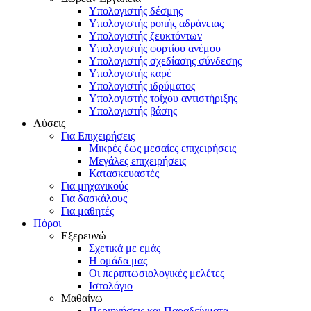
Υπολογιστής δέσμης
Υπολογιστής ροπής αδράνειας
Υπολογιστής ζευκτόντων
Υπολογιστής φορτίου ανέμου
Υπολογιστής σχεδίασης σύνδεσης
Υπολογιστής καρέ
Υπολογιστής ιδρύματος
Υπολογιστής τοίχου αντιστήριξης
Υπολογιστής βάσης
Λύσεις
Για Επιχειρήσεις
Μικρές έως μεσαίες επιχειρήσεις
Μεγάλες επιχειρήσεις
Κατασκευαστές
Για μηχανικούς
Για δασκάλους
Για μαθητές
Πόροι
Εξερευνώ
Σχετικά με εμάς
Η ομάδα μας
Οι περιπτωσιολογικές μελέτες
Ιστολόγιο
Μαθαίνω
Περιηγήσεις και Παραδείγματα