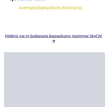
Μας
αυστηρή διασφάλιση ποιότητας
Η
διαδικασία εξασφαλίζει ότι κάθε
χαρακτηριστικό και αποτέλεσμα επικυρώνεται
διεξοδικά από μηχανικούς και
εμπειρογνώμονες προτού φτάσουν σε εσάς.
Μάθετε για τη διαδικασία διασφάλισης ποιότητας SkyCIV
➔