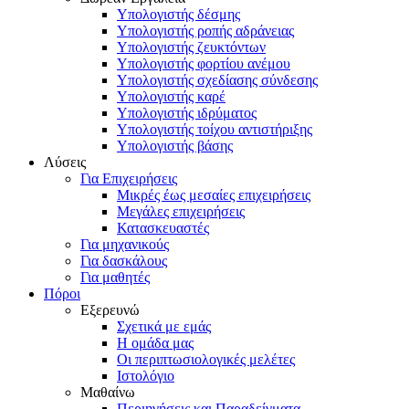
Υπολογιστής δέσμης
Υπολογιστής ροπής αδράνειας
Υπολογιστής ζευκτόντων
Υπολογιστής φορτίου ανέμου
Υπολογιστής σχεδίασης σύνδεσης
Υπολογιστής καρέ
Υπολογιστής ιδρύματος
Υπολογιστής τοίχου αντιστήριξης
Υπολογιστής βάσης
Λύσεις
Για Επιχειρήσεις
Μικρές έως μεσαίες επιχειρήσεις
Μεγάλες επιχειρήσεις
Κατασκευαστές
Για μηχανικούς
Για δασκάλους
Για μαθητές
Πόροι
Εξερευνώ
Σχετικά με εμάς
Η ομάδα μας
Οι περιπτωσιολογικές μελέτες
Ιστολόγιο
Μαθαίνω
Περιηγήσεις και Παραδείγματα