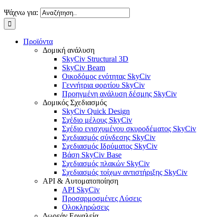
Ψάχνω για:
Προϊόντα
Δομική ανάλυση
SkyCiv Structural 3D
SkyCiv Beam
Οικοδόμος ενότητας SkyCiv
Γεννήτρια φορτίου SkyCiv
Προηγμένη ανάλυση δέσμης SkyCiv
Δομικός Σχεδιασμός
SkyCiv Quick Design
Σχέδιο μέλους SkyCiv
Σχέδιο ενισχυμένου σκυροδέματος SkyCiv
Σχεδιασμός σύνδεσης SkyCiv
Σχεδιασμός Ιδρύματος SkyCiv
Βάση SkyCiv Base
Σχεδιασμός πλακών SkyCiv
Σχεδιασμός τοίχων αντιστήριξης SkyCiv
API & Αυτοματοποίηση
API SkyCiv
Προσαρμοσμένες Λύσεις
Ολοκληρώσεις
Δωρεάν Εργαλεία