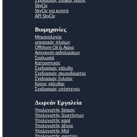
Σχεδιασμός πλάκας βάσης
SkyCiv
SkyCiv για κινητά
API SkyCiv
Βιομηχανίες
Μηχανολογία
μηχανικός πλοίων
Offshore Oil & Αέριο
Ανίχνευση εκδηλώσεων
Σκαλωσιά
Κατοικητικός
Σχεδιασμός χάλυβα
Σχεδιασμός σκυροδέματος
Σχεδιασμός ξυλείας
Κρύος χάλυβας
Σχεδιασμός υπόστεγου
Δωρεάν Εργαλεία
Υπολογιστής δέσμης
Υπολογιστής ζευκτόντων
Υπολογιστής καρέ
Υπολογιστής άξονα
Υπολογιστής MoI
Υπολογιστής φορτίου