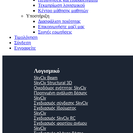
Τεκμηρίωση λογισμικού
Κέντρο μάθησης μαθητών
Υποστήριξη
Διασφάλιση ποιότητας
Επικοινωνήστε μαζί μας
Συχνές ερωτήσεις
Τιμολόγηση
Σύνδεση
Εγγραφείτε
Λογισμικό
SkyCiv Beam
SkyCiv Structural 3D
Οικοδόμος ενότητας SkyCiv
Προηγμένη ανάλυση δέσμης
SkyCiv
Σχεδιασμός σύνδεσης SkyCiv
Σχεδιασμός Ιδρύματος
SkyCiv
Σχεδιασμός SkyCiv RC
Σχεδιασμός φορτίου ανέμου
SkyCiv