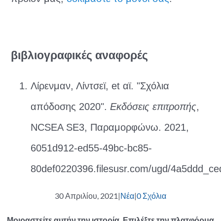
βιβλιογραφικές αναφορές
Λίρενμαν, Λίντσεϊ, et αϊ. "Σχόλια
απόδοσης 2020".
Εκδόσεις επιτροπής
,
NCSEA SE3, Παραμορφώνω. 2021,
6051d912-ed55-49bc-bc85-
80def0220396.filesusr.com/ugd/4a5ddd_c
30 Απριλίου, 2021
|
Νέα
|
0 Σχόλια
Μοιραστείτε αυτήν την ιστορία, Επιλέξτε την πλατφόρμα