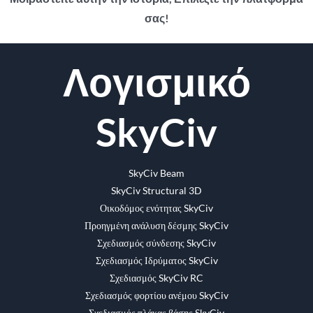
σας!
Facebook
Κελάδημα
Reddit
LinkedIn
WhatsApp
Tumblr
Pinterest
Vk
ΗΛΕΚΤΡΟΝΙΚΗ
Λογισμικό
ΔΙΕΥΘΥΝΣΗ
SkyCiv
SkyCiv Beam
SkyCiv Structural 3D
Οικοδόμος ενότητας SkyCiv
Προηγμένη ανάλυση δέσμης SkyCiv
Σχεδιασμός σύνδεσης SkyCiv
Σχεδιασμός Ιδρύματος SkyCiv
Σχεδιασμός SkyCiv RC
Σχεδιασμός φορτίου ανέμου SkyCiv
Σχεδιασμός πλάκας βάσης SkyCiv