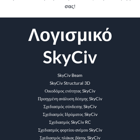
σας!
Facebook
Κελάδημα
Reddit
LinkedIn
WhatsApp
Tumblr
Pinterest
Vk
ΗΛΕΚΤΡΟΝΙΚΗ
Λογισμικό
ΔΙΕΥΘΥΝΣΗ
SkyCiv
SkyCiv Beam
SkyCiv Structural 3D
Οικοδόμος ενότητας SkyCiv
Προηγμένη ανάλυση δέσμης SkyCiv
Σχεδιασμός σύνδεσης SkyCiv
Σχεδιασμός Ιδρύματος SkyCiv
Σχεδιασμός SkyCiv RC
Σχεδιασμός φορτίου ανέμου SkyCiv
Σχεδιασμός πλάκας βάσης SkyCiv