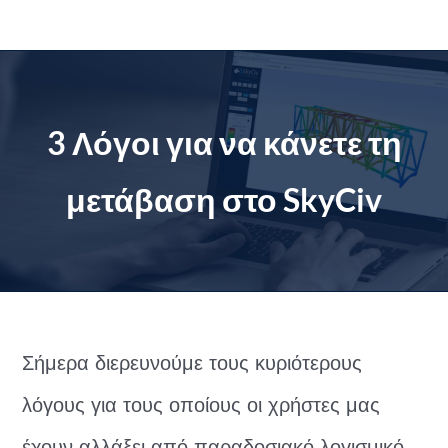
Μετάβαση
στο
περιεχόμενο
3 Λόγοι για να κάνετε τη
μετάβαση στο SkyCiv
Σήμερα διερευνούμε τους κυριότερους
λόγους για τους οποίους οι χρήστες μας
έχουν αλλάξει από παραδοσιακό λογισμικό