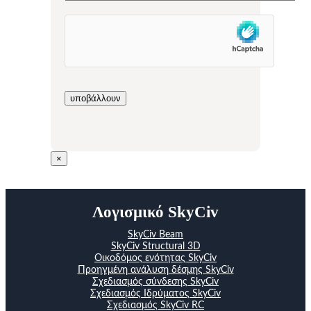
×
Λογισμικό SkyCiv
SkyCiv Beam
SkyCiv Structural 3D
Οικοδόμος ενότητας SkyCiv
Προηγμένη ανάλυση δέσμης SkyCiv
Σχεδιασμός σύνδεσης SkyCiv
Σχεδιασμός Ιδρύματος SkyCiv
Σχεδιασμός SkyCiv RC