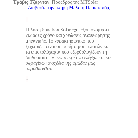
Τράβις Τζόρνταν
,
Πρόεδρος της MTSolar
Διαβάστε την πλήρη Μελέτη Περίπτωσης
Η λύση Sandbox Solar έχει εξοικονομήσει
χιλιάδες χρόνο και χρεώσεις αναθεώρησης
μηχανικής. Το χαρακτηριστικό που
ξεχωρίζει είναι οι παράμετροι πελατών και
τα επιστολόχαρτα που εξορθολογίζουν τη
διαδικασία – «n
ow μπορώ να ελέγξω και να
σφραγίσω τα σχέδια της ομάδας μας
απρόσκοπτα»
.