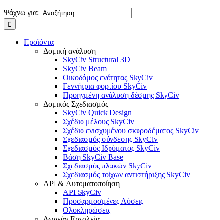
Ψάχνω για:
Προϊόντα
Δομική ανάλυση
SkyCiv Structural 3D
SkyCiv Beam
Οικοδόμος ενότητας SkyCiv
Γεννήτρια φορτίου SkyCiv
Προηγμένη ανάλυση δέσμης SkyCiv
Δομικός Σχεδιασμός
SkyCiv Quick Design
Σχέδιο μέλους SkyCiv
Σχέδιο ενισχυμένου σκυροδέματος SkyCiv
Σχεδιασμός σύνδεσης SkyCiv
Σχεδιασμός Ιδρύματος SkyCiv
Βάση SkyCiv Base
Σχεδιασμός πλακών SkyCiv
Σχεδιασμός τοίχων αντιστήριξης SkyCiv
API & Αυτοματοποίηση
API SkyCiv
Προσαρμοσμένες Λύσεις
Ολοκληρώσεις
Δωρεάν Εργαλεία