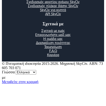
Σχεδιασμός φορτίου ανέμου SkyCiv
Σχεδιασμός πλάκας βάσης SkyCiv
SkyCiv για κινητά
API SkyCiv
Σχετικά με
Σχετικά με εμάς
Επικοινωνήστε μαζί μας
Η ομάδα μας
Διασφάλιση ποιότητας
Τεκμηρίωση
F.A.Q
Καριέρα
© Πνευματική ιδιοκτησία 2015-2026. Μηχανική SkyCiv. ΑΒΝ: 73
605 703 071
Γλώσσα
με
Μεταβείτε στην κορυφή