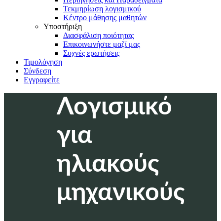
Τεκμηρίωση λογισμικού
Κέντρο μάθησης μαθητών
Υποστήριξη
Διασφάλιση ποιότητας
Επικοινωνήστε μαζί μας
Συχνές ερωτήσεις
Τιμολόγηση
Σύνδεση
Εγγραφείτε
Λογισμικό
για
ηλιακούς
μηχανικούς