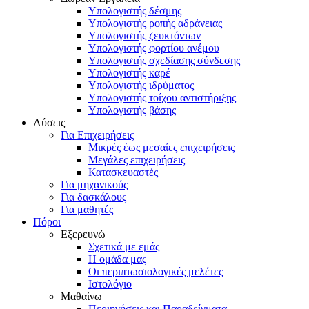
Υπολογιστής δέσμης
Υπολογιστής ροπής αδράνειας
Υπολογιστής ζευκτόντων
Υπολογιστής φορτίου ανέμου
Υπολογιστής σχεδίασης σύνδεσης
Υπολογιστής καρέ
Υπολογιστής ιδρύματος
Υπολογιστής τοίχου αντιστήριξης
Υπολογιστής βάσης
Λύσεις
Για Επιχειρήσεις
Μικρές έως μεσαίες επιχειρήσεις
Μεγάλες επιχειρήσεις
Κατασκευαστές
Για μηχανικούς
Για δασκάλους
Για μαθητές
Πόροι
Εξερευνώ
Σχετικά με εμάς
Η ομάδα μας
Οι περιπτωσιολογικές μελέτες
Ιστολόγιο
Μαθαίνω
Περιηγήσεις και Παραδείγματα