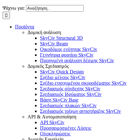
Ψάχνω για:
Προϊόντα
Δομική ανάλυση
SkyCiv Structural 3D
SkyCiv Beam
Οικοδόμος ενότητας SkyCiv
Γεννήτρια φορτίου SkyCiv
Προηγμένη ανάλυση δέσμης SkyCiv
Δομικός Σχεδιασμός
SkyCiv Quick Design
Σχέδιο μέλους SkyCiv
Σχέδιο ενισχυμένου σκυροδέματος SkyCiv
Σχεδιασμός σύνδεσης SkyCiv
Σχεδιασμός Ιδρύματος SkyCiv
Βάση SkyCiv Base
Σχεδιασμός πλακών SkyCiv
Σχεδιασμός τοίχων αντιστήριξης SkyCiv
API & Αυτοματοποίηση
API SkyCiv
Προσαρμοσμένες Λύσεις
Ολοκληρώσεις
Δωρεάν Εργαλεία