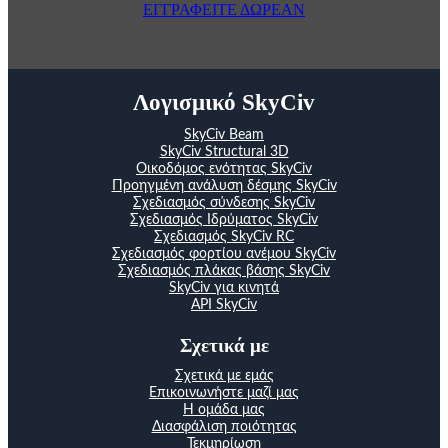
ΕΓΓΡΑΦΕΙΤΕ ΔΩΡΕΑΝ
Λογισμικό SkyCiv
SkyCiv Beam
SkyCiv Structural 3D
Οικοδόμος ενότητας SkyCiv
Προηγμένη ανάλυση δέσμης SkyCiv
Σχεδιασμός σύνδεσης SkyCiv
Σχεδιασμός Ιδρύματος SkyCiv
Σχεδιασμός SkyCiv RC
Σχεδιασμός φορτίου ανέμου SkyCiv
Σχεδιασμός πλάκας βάσης SkyCiv
SkyCiv για κινητά
API SkyCiv
Σχετικά με
Σχετικά με εμάς
Επικοινωνήστε μαζί μας
Η ομάδα μας
Διασφάλιση ποιότητας
Τεκμηρίωση