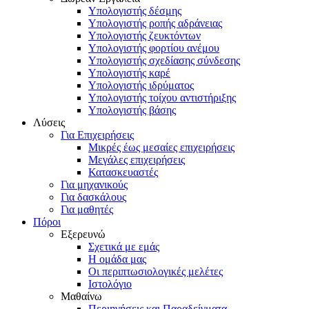
Υπολογιστής δέσμης
Υπολογιστής ροπής αδράνειας
Υπολογιστής ζευκτόντων
Υπολογιστής φορτίου ανέμου
Υπολογιστής σχεδίασης σύνδεσης
Υπολογιστής καρέ
Υπολογιστής ιδρύματος
Υπολογιστής τοίχου αντιστήριξης
Υπολογιστής βάσης
Λύσεις
Για Επιχειρήσεις
Μικρές έως μεσαίες επιχειρήσεις
Μεγάλες επιχειρήσεις
Κατασκευαστές
Για μηχανικούς
Για δασκάλους
Για μαθητές
Πόροι
Εξερευνώ
Σχετικά με εμάς
Η ομάδα μας
Οι περιπτωσιολογικές μελέτες
Ιστολόγιο
Μαθαίνω
Περιηγήσεις και Παραδείγματα