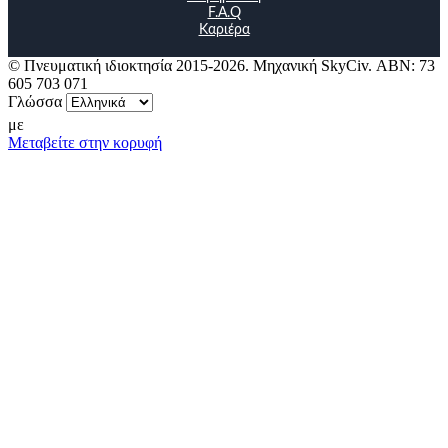
F.A.Q
Καριέρα
© Πνευματική ιδιοκτησία 2015-2026. Μηχανική SkyCiv. ΑΒΝ: 73
605 703 071
Γλώσσα
με
Μεταβείτε στην κορυφή