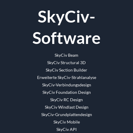
Facebook
Twitter
Reddit
LinkedIn
WhatsApp
Tumblr
Pinterest
Vk
Email
SkyCiv-
Software
SkyCiv Beam
SkyCiv Structural 3D
SkyCiv Section Builder
Erweiterte SkyCiv-Strahlanalyse
SkyCiv-Verbindungsdesign
SkyCiv Foundation Design
SkyCiv RC Design
SkyCiv Windlast Design
SkyCiv-Grundplattendesign
SkyCiv Mobile
SkyCiv API