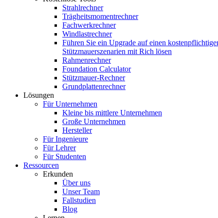
Strahlrechner
Trägheitsmomentrechner
Fachwerkrechner
Windlastrechner
Führen Sie ein Upgrade auf einen kostenpflichtige
Stützmauerszenarien mit Rich lösen
Rahmenrechner
Foundation Calculator
Stützmauer-Rechner
Grundplattenrechner
Lösungen
Für Unternehmen
Kleine bis mittlere Unternehmen
Große Unternehmen
Hersteller
Für Ingenieure
Für Lehrer
Für Studenten
Ressourcen
Erkunden
Über uns
Unser Team
Fallstudien
Blog
Lernen