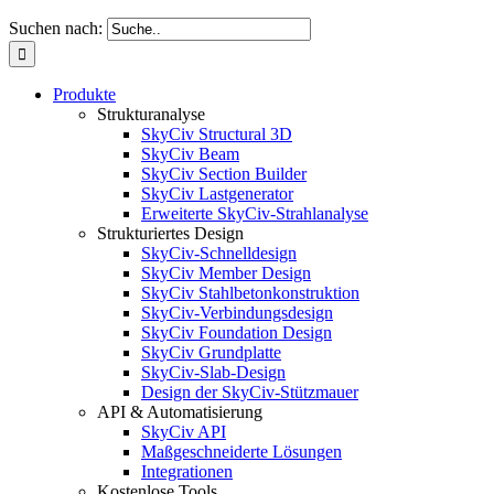
Suchen nach:
Produkte
Strukturanalyse
SkyCiv Structural 3D
SkyCiv Beam
SkyCiv Section Builder
SkyCiv Lastgenerator
Erweiterte SkyCiv-Strahlanalyse
Strukturiertes Design
SkyCiv-Schnelldesign
SkyCiv Member Design
SkyCiv Stahlbetonkonstruktion
SkyCiv-Verbindungsdesign
SkyCiv Foundation Design
SkyCiv Grundplatte
SkyCiv-Slab-Design
Design der SkyCiv-Stützmauer
API & Automatisierung
SkyCiv API
Maßgeschneiderte Lösungen
Integrationen
Kostenlose Tools