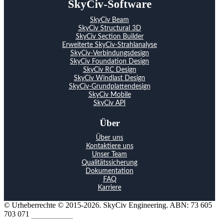
SkyCiv-Software
SkyCiv Beam
SkyCiv Structural 3D
SkyCiv Section Builder
Erweiterte SkyCiv-Strahlanalyse
SkyCiv-Verbindungsdesign
SkyCiv Foundation Design
SkyCiv RC Design
SkyCiv Windlast Design
SkyCiv-Grundplattendesign
SkyCiv Mobile
SkyCiv API
Über
Über uns
Kontaktiere uns
Unser Team
Qualitätssicherung
Dokumentation
FAQ
Karriere
© Urheberrechte © 2015-2026. SkyCiv Engineering. ABN: 73 605
703 071