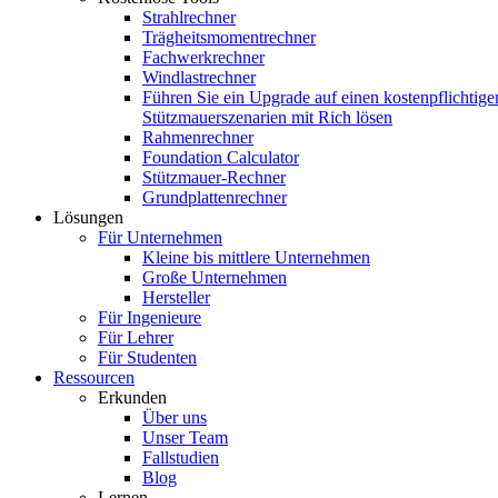
Strahlrechner
Trägheitsmomentrechner
Fachwerkrechner
Windlastrechner
Führen Sie ein Upgrade auf einen kostenpflichtige
Stützmauerszenarien mit Rich lösen
Rahmenrechner
Foundation Calculator
Stützmauer-Rechner
Grundplattenrechner
Lösungen
Für Unternehmen
Kleine bis mittlere Unternehmen
Große Unternehmen
Hersteller
Für Ingenieure
Für Lehrer
Für Studenten
Ressourcen
Erkunden
Über uns
Unser Team
Fallstudien
Blog
Lernen