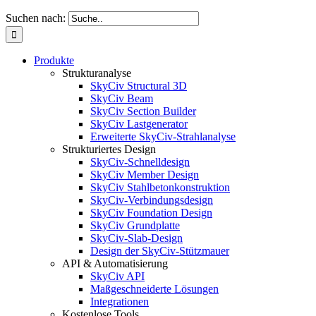
Suchen nach:
Produkte
Strukturanalyse
SkyCiv Structural 3D
SkyCiv Beam
SkyCiv Section Builder
SkyCiv Lastgenerator
Erweiterte SkyCiv-Strahlanalyse
Strukturiertes Design
SkyCiv-Schnelldesign
SkyCiv Member Design
SkyCiv Stahlbetonkonstruktion
SkyCiv-Verbindungsdesign
SkyCiv Foundation Design
SkyCiv Grundplatte
SkyCiv-Slab-Design
Design der SkyCiv-Stützmauer
API & Automatisierung
SkyCiv API
Maßgeschneiderte Lösungen
Integrationen
Kostenlose Tools