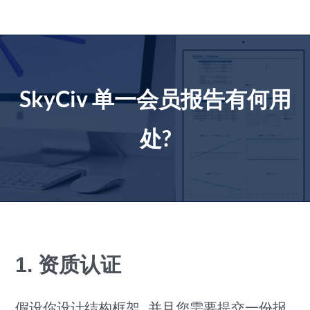
跳
到
内
容
SkyCiv 单一会员报告有何用
处?
1. 资质认证
假设你设计结构框架, 并且您需要提交一份报