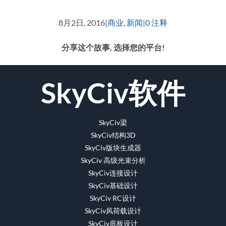
8月2日, 2016
|
商业
,
新闻
|
0 注释
分享这个故事, 选择您的平台!
脸
推
Reddit
领
WhatsApp
Tumblr
Pinterest
Vk
电
SkyCiv软件
书
特
英
的
的
子
邮
件
SkyCiv梁
SkyCiv结构3D
SkyCiv版块生成器
SkyCiv 高级光束分析
SkyCiv连接设计
SkyCiv基础设计
SkyCiv RC设计
SkyCiv风荷载设计
SkyCiv底板设计