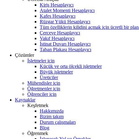
Kiriş Hesaplayıcı
Atalet Momenti Hesaplayıcı
Kafes Hesaplayıcı
Rüzgar Yükü Hesaplayıcı
Tüm özelliklerin kilidini açmak için ücretli bir pla
Çerçeve Hesaplayıcı
Vakıf Hesaplayıcı
İstinat Duvarı Hesaplayıcı
Taban Plakası Hesaplayıcı
Çözümler
İşletmeler için
Küçük ve orta ölçekli işletmeler
Büyük işletmeler
Üreticiler
Mühendisler için
Öğretmenler için
Öğrenciler için
Kaynaklar
Keşfetmek
Hakkımızda
Bizim takım
Durum çalışmaları
Blog
Öğrenmek
İzlenecek Yol ve Örnekler