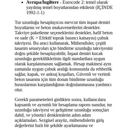
Avrupa/İngiltere
- Eurocode 2: temel olarak
yayılmış temel boyutlarından etkilenir (İÇİNDE
1992-1-1)
Tur uzunluğu hesaplayıcısı mevcut tüm inşaat demiri
boyutlarını ve beton mukavemetlerini destekler.
Takviye paketleme seçeneklerini destekler, hafif beton
ve sade (K = Efektif toprak basıncı katsayısı) çubuk
takviyesi. Bu aracı kullanarak, Mühendisler, çeşitli
tasarım senaryoları için bindirme uzunluğu takviyesini
doğru şekilde hesaplayabilir, İnşaat demiri kucak
uzunluğu gerekliliklerinin ilgili standartlara uygun
olarak karşılanmasını sağlamak. Hesap makinesi aynı
zamanda uygun çubuk aralığı konusunda da rehberlik
sağlar, kapak, ve ankraj koşulları, Güvenli ve verimli
beton tasarımı için tüm donatı bindirme uzunluğu
hususlarının karşılandığının doğrulanmasına yardımcı
olur.
Gerekli parametreleri girdikten sonra, kullanıcılara
kapsamlı ve ayrıntılı bir hesaplama raporu sunulur, tur
uzunluğu takviyesi ve geliştirme uzunluğu sonuçları
dahil, ve yönetici denklemlerin adım adım
açıklamaları. Sezgisel arayüz, mühendislerin giriş
değerlerini hızlı bir şekilde ayarlamasına ve