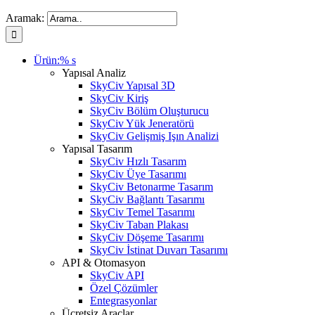
Aramak:
Ürün:% s
Yapısal Analiz
SkyCiv Yapısal 3D
SkyCiv Kiriş
SkyCiv Bölüm Oluşturucu
SkyCiv Yük Jeneratörü
SkyCiv Gelişmiş Işın Analizi
Yapısal Tasarım
SkyCiv Hızlı Tasarım
SkyCiv Üye Tasarımı
SkyCiv Betonarme Tasarım
SkyCiv Bağlantı Tasarımı
SkyCiv Temel Tasarımı
SkyCiv Taban Plakası
SkyCiv Döşeme Tasarımı
SkyCiv İstinat Duvarı Tasarımı
API & Otomasyon
SkyCiv API
Özel Çözümler
Entegrasyonlar
Ücretsiz Araçlar