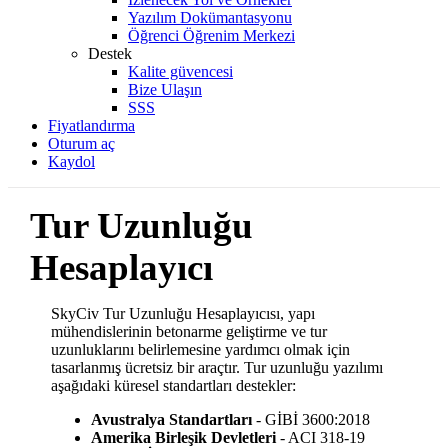
Yazılım Dokümantasyonu
Öğrenci Öğrenim Merkezi
Destek
Kalite güvencesi
Bize Ulaşın
SSS
Fiyatlandırma
Oturum aç
Kaydol
Tur Uzunluğu
Hesaplayıcı
SkyCiv Tur Uzunluğu Hesaplayıcısı, yapı
mühendislerinin betonarme geliştirme ve tur
uzunluklarını belirlemesine yardımcı olmak için
tasarlanmış ücretsiz bir araçtır.
Tur uzunluğu yazılımı
aşağıdaki küresel standartları destekler:
Avustralya Standartları
- GİBİ 3600:2018
Amerika Birleşik Devletleri
- ACI 318-19