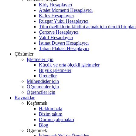
Kiriş Hesaplayıcı
Atalet Momenti Hesaplayıcı
Kafes Hesaplayıcı
Rüzgar Yükü Hesaplayıcı
Tüm özelliklerin kilidini açmak için ücretli bir pla
Çerçeve Hesaplayıcı
Vakıf Hesaplayıcı
İstinat Duvarı Hesaplayıcı
Taban Plakası Hesaplayıcı
Çözümler
İşletmeler için
Küçük ve orta ölçekli işletmeler
Büyük işletmeler
Üreticiler
Mühendisler için
Öğretmenler için
Öğrenciler için
Kaynaklar
Keşfetmek
Hakkımızda
Bizim takım
Durum çalışmaları
Blog
Öğrenmek
İzlenecek Yol ve Örnekler