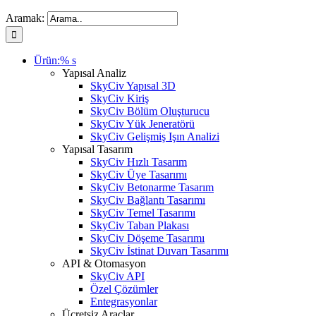
Aramak:
Ürün:% s
Yapısal Analiz
SkyCiv Yapısal 3D
SkyCiv Kiriş
SkyCiv Bölüm Oluşturucu
SkyCiv Yük Jeneratörü
SkyCiv Gelişmiş Işın Analizi
Yapısal Tasarım
SkyCiv Hızlı Tasarım
SkyCiv Üye Tasarımı
SkyCiv Betonarme Tasarım
SkyCiv Bağlantı Tasarımı
SkyCiv Temel Tasarımı
SkyCiv Taban Plakası
SkyCiv Döşeme Tasarımı
SkyCiv İstinat Duvarı Tasarımı
API & Otomasyon
SkyCiv API
Özel Çözümler
Entegrasyonlar
Ücretsiz Araçlar