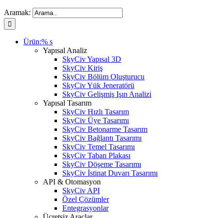
Aramak:
Ürün:% s
Yapısal Analiz
SkyCiv Yapısal 3D
SkyCiv Kiriş
SkyCiv Bölüm Oluşturucu
SkyCiv Yük Jeneratörü
SkyCiv Gelişmiş Işın Analizi
Yapısal Tasarım
SkyCiv Hızlı Tasarım
SkyCiv Üye Tasarımı
SkyCiv Betonarme Tasarım
SkyCiv Bağlantı Tasarımı
SkyCiv Temel Tasarımı
SkyCiv Taban Plakası
SkyCiv Döşeme Tasarımı
SkyCiv İstinat Duvarı Tasarımı
API & Otomasyon
SkyCiv API
Özel Çözümler
Entegrasyonlar
Ücretsiz Araçlar