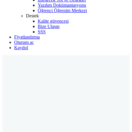
Yazılım Dokümantasyonu
Öğrenci Öğrenim Merkezi
Destek
Kalite güvencesi
Bize Ulaşın
SSS
Fiyatlandırma
Oturum aç
Kaydol