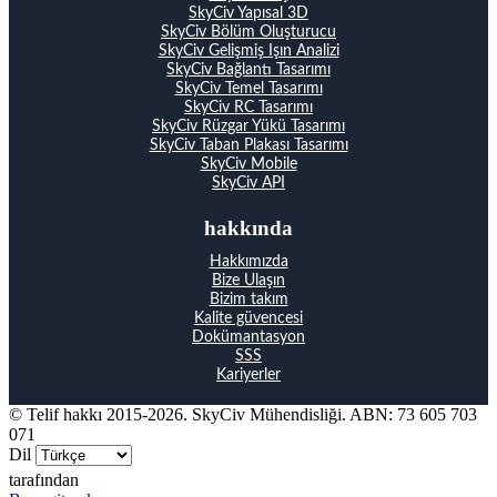
SkyCiv Yapısal 3D
SkyCiv Bölüm Oluşturucu
SkyCiv Gelişmiş Işın Analizi
SkyCiv Bağlantı Tasarımı
SkyCiv Temel Tasarımı
SkyCiv RC Tasarımı
SkyCiv Rüzgar Yükü Tasarımı
SkyCiv Taban Plakası Tasarımı
SkyCiv Mobile
SkyCiv API
hakkında
Hakkımızda
Bize Ulaşın
Bizim takım
Kalite güvencesi
Dokümantasyon
SSS
Kariyerler
© Telif hakkı 2015-2026. SkyCiv Mühendisliği. ABN: 73 605 703
071
Dil
tarafından