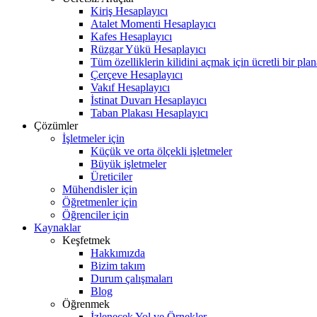
Kiriş Hesaplayıcı
Atalet Momenti Hesaplayıcı
Kafes Hesaplayıcı
Rüzgar Yükü Hesaplayıcı
Tüm özelliklerin kilidini açmak için ücretli bir pla
Çerçeve Hesaplayıcı
Vakıf Hesaplayıcı
İstinat Duvarı Hesaplayıcı
Taban Plakası Hesaplayıcı
Çözümler
İşletmeler için
Küçük ve orta ölçekli işletmeler
Büyük işletmeler
Üreticiler
Mühendisler için
Öğretmenler için
Öğrenciler için
Kaynaklar
Keşfetmek
Hakkımızda
Bizim takım
Durum çalışmaları
Blog
Öğrenmek
İzlenecek Yol ve Örnekler