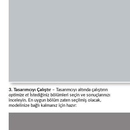
3. Tasarımcıyı Çalıştır
– Tasarımcıyı altında çalıştırın
optimize et
İstediğiniz bölümleri seçin ve sonuçlarınızı
inceleyin. En uygun bölüm zaten seçilmiş olacak,
modelinize bağlı kalmanız için hazır: