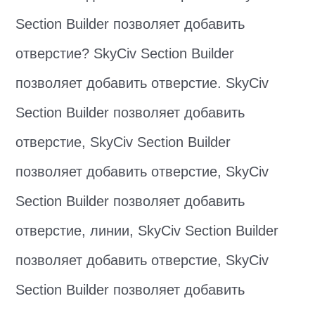
Section Builder позволяет добавить
отверстие? SkyCiv Section Builder
позволяет добавить отверстие. SkyCiv
Section Builder позволяет добавить
отверстие, SkyCiv Section Builder
позволяет добавить отверстие, SkyCiv
Section Builder позволяет добавить
отверстие, линии, SkyCiv Section Builder
позволяет добавить отверстие, SkyCiv
Section Builder позволяет добавить