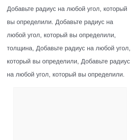
Добавьте радиус на любой угол, который
вы определили. Добавьте радиус на
любой угол, который вы определили,
толщина, Добавьте радиус на любой угол,
который вы определили, Добавьте радиус
на любой угол, который вы определили.