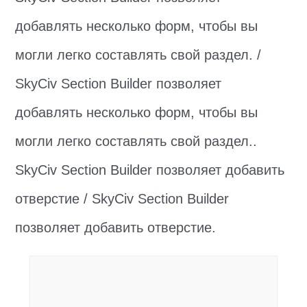
добавлять несколько форм, чтобы вы
могли легко составлять свой раздел. /
SkyCiv Section Builder позволяет
добавлять несколько форм, чтобы вы
могли легко составлять свой раздел..
SkyCiv Section Builder позволяет добавить
отверстие / SkyCiv Section Builder
позволяет добавить отверстие.