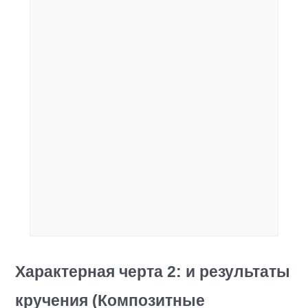
Характерная черта 2: и результаты
кручения (Композитные