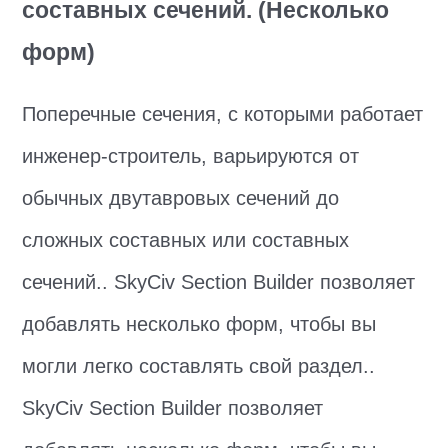
составных сечений. (Несколько
форм)
Поперечные сечения, с которыми работает
инженер-строитель, варьируются от
обычных двутавровых сечений до
сложных составных или составных
сечений.. SkyCiv Section Builder позволяет
добавлять несколько форм, чтобы вы
могли легко составлять свой раздел..
SkyCiv Section Builder позволяет