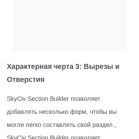
Характерная черта 3: Вырезы и
Отверстия
SkyCiv Section Builder позволяет
добавлять несколько форм, чтобы вы
могли легко составлять свой раздел.,
SkyCiv Section Builder позволяет