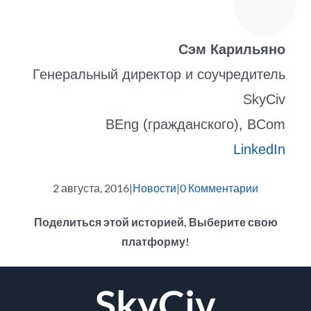
Сэм Карильяно
Генеральный директор и соучредитель
SkyCiv
BEng (гражданского), BCom
LinkedIn
2 августа, 2016
|
Новости
|
0 Комментарии
Поделиться этой историей, Выберите свою
платформу!
facebook
щебет
Reddit
LinkedIn
WhatsApp
Tumblr
Pinterest
Vk
Эл.
SkyCiv
адрес