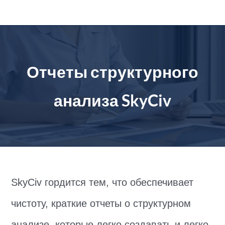
перейти
к
содержанию
Отчеты структурного
анализа SkyCiv
SkyCiv гордится тем, что обеспечивает
чистоту, краткие отчеты о структурном
анализе, которые легко создавать и легко