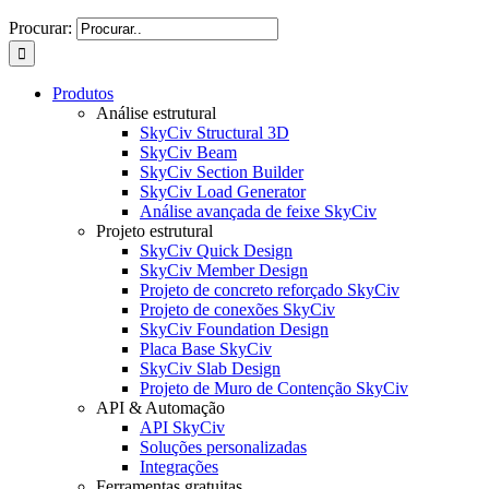
Procurar:
Produtos
Análise estrutural
SkyCiv Structural 3D
SkyCiv Beam
SkyCiv Section Builder
SkyCiv Load Generator
Análise avançada de feixe SkyCiv
Projeto estrutural
SkyCiv Quick Design
SkyCiv Member Design
Projeto de concreto reforçado SkyCiv
Projeto de conexões SkyCiv
SkyCiv Foundation Design
Placa Base SkyCiv
SkyCiv Slab Design
Projeto de Muro de Contenção SkyCiv
API & Automação
API SkyCiv
Soluções personalizadas
Integrações
Ferramentas gratuitas