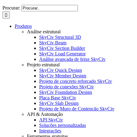
Procurar:
Produtos
Análise estrutural
SkyCiv Structural 3D
SkyCiv Beam
SkyCiv Section Builder
SkyCiv Load Generator
Análise avançada de feixe SkyCiv
Projeto estrutural
SkyCiv Quick Design
SkyCiv Member Design
Projeto de concreto reforçado SkyCiv
Projeto de conexões SkyCiv
SkyCiv Foundation Design
Placa Base SkyCiv
SkyCiv Slab Design
Projeto de Muro de Contenção SkyCiv
API & Automação
API SkyCiv
Soluções personalizadas
Integrações
Ferramentas gratuitas