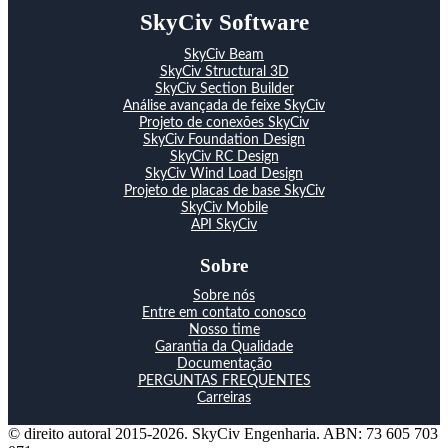
SkyCiv Software
SkyCiv Beam
SkyCiv Structural 3D
SkyCiv Section Builder
Análise avançada de feixe SkyCiv
Projeto de conexões SkyCiv
SkyCiv Foundation Design
SkyCiv RC Design
SkyCiv Wind Load Design
Projeto de placas de base SkyCiv
SkyCiv Mobile
API SkyCiv
Sobre
Sobre nós
Entre em contato conosco
Nosso time
Garantia da Qualidade
Documentação
PERGUNTAS FREQUENTES
Carreiras
© direito autoral 2015-2026. SkyCiv Engenharia. ABN: 73 605 703