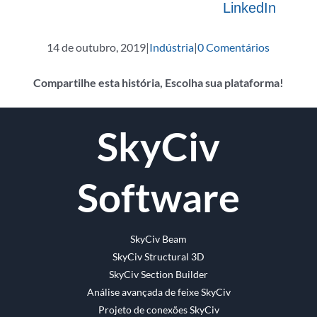
LinkedIn
14 de outubro, 2019
|
Indústria
|
0 Comentários
Compartilhe esta história, Escolha sua plataforma!
o
Twitter
Reddit
LinkedIn
Whatsapp
Tumblr
Pinterest
Vk
O
SkyCiv
Facebook
email
Software
SkyCiv Beam
SkyCiv Structural 3D
SkyCiv Section Builder
Análise avançada de feixe SkyCiv
Projeto de conexões SkyCiv