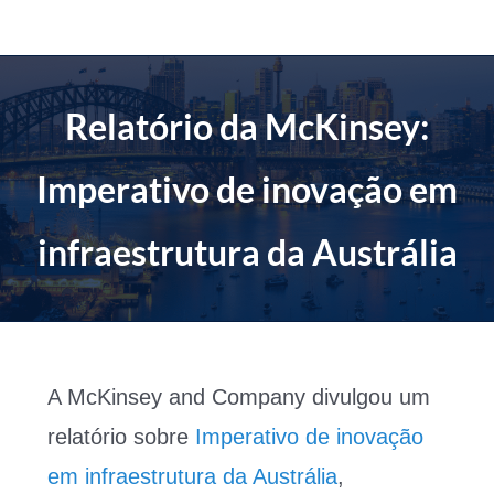
Ir
para
o
conteúdo
Relatório da McKinsey:
Imperativo de inovação em
infraestrutura da Austrália
A McKinsey and Company divulgou um
relatório sobre
Imperativo de inovação
em infraestrutura da Austrália
,