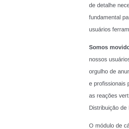
de detalhe nece
fundamental pa
usuários ferram
Somos movidos
nossos usuário
orgulho de anun
e profissionai
as reações ver
Distribuição d
O módulo de cá