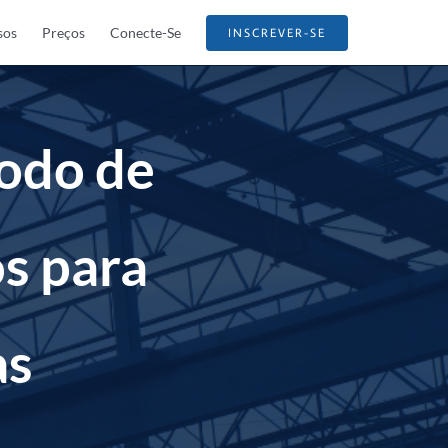
sos
Preços
Conecte-Se
INSCREVER-SE
odo de
s para
as