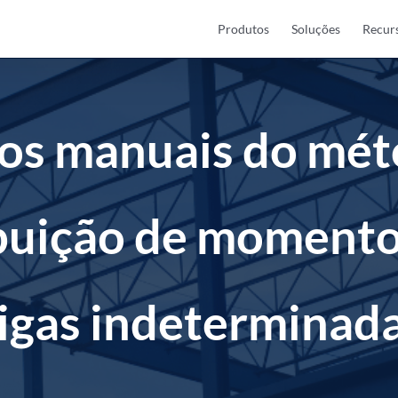
Produtos
Soluções
Recur
los manuais do mét
ibuição de momento
igas indeterminad