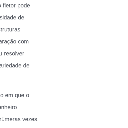
 fletor pode
sidade de
truturas
paração com
 resolver
ariedade de
po em que o
enheiro
 inúmeras vezes,