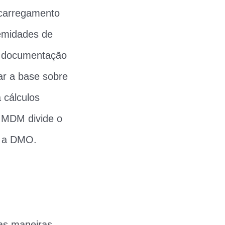
 carregamento
emidades de
a documentação
r a base sobre
 cálculos
o MDM divide o
r a DMO.
as maneiras,