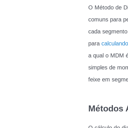
O Método de Di
comuns para pe
cada segmento
para
calculand
a qual o MDM é
simples de mom
feixe em segme
Métodos A
O cálculo do d