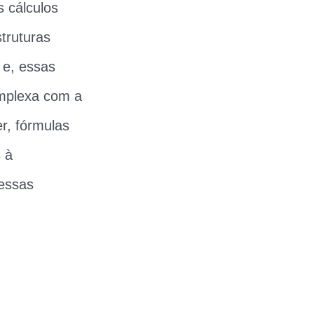
 cálculos
truturas
 e, essas
omplexa com a
r, fórmulas
 à
dessas