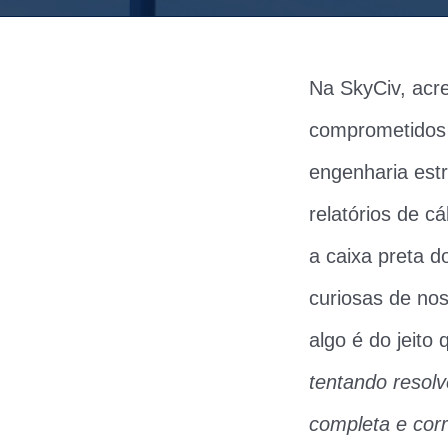
Na SkyCiv, acr
comprometidos 
engenharia est
relatórios de 
a caixa preta d
curiosas de no
algo é do jeito
tentando resol
completa e corr