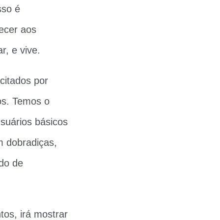
sso é
ecer aos
, e vive.
citados por
os. Temos o
Usuários básicos
m dobradiças,
do de
os, irá mostrar