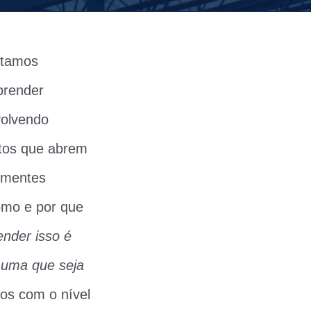
stamos
prender
volvendo
ntos que abrem
s mentes
omo e por que
nder isso é
 uma que seja
ios com o nível