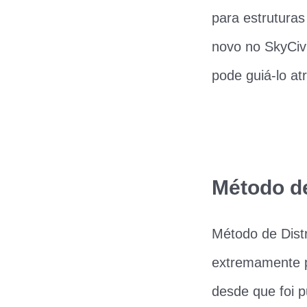
para estrutura
novo no SkyCiv
pode guiá-lo at
Método d
Método de Dist
extremamente p
desde que foi p