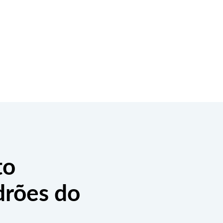
to
drões do