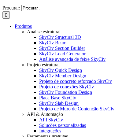
Procurar:
Produtos
Análise estrutural
SkyCiv Structural 3D
SkyCiv Beam
SkyCiv Section Builder
SkyCiv Load Generator
Análise avançada de feixe SkyCiv
Projeto estrutural
SkyCiv Quick Design
SkyCiv Member Design
Projeto de concreto reforçado SkyCiv
Projeto de conexões SkyCiv
SkyCiv Foundation Design
Placa Base SkyCiv
SkyCiv Slab Design
Projeto de Muro de Contenção SkyCiv
API & Automação
API SkyCiv
Soluções personalizadas
Integrações
Ferramentas gratuitas