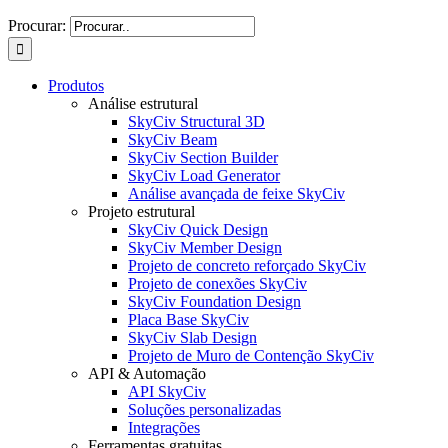
Procurar:
Produtos
Análise estrutural
SkyCiv Structural 3D
SkyCiv Beam
SkyCiv Section Builder
SkyCiv Load Generator
Análise avançada de feixe SkyCiv
Projeto estrutural
SkyCiv Quick Design
SkyCiv Member Design
Projeto de concreto reforçado SkyCiv
Projeto de conexões SkyCiv
SkyCiv Foundation Design
Placa Base SkyCiv
SkyCiv Slab Design
Projeto de Muro de Contenção SkyCiv
API & Automação
API SkyCiv
Soluções personalizadas
Integrações
Ferramentas gratuitas