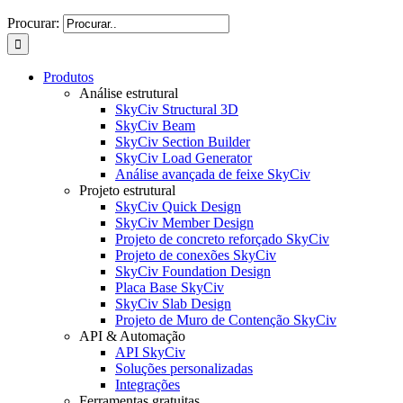
Procurar:
Produtos
Análise estrutural
SkyCiv Structural 3D
SkyCiv Beam
SkyCiv Section Builder
SkyCiv Load Generator
Análise avançada de feixe SkyCiv
Projeto estrutural
SkyCiv Quick Design
SkyCiv Member Design
Projeto de concreto reforçado SkyCiv
Projeto de conexões SkyCiv
SkyCiv Foundation Design
Placa Base SkyCiv
SkyCiv Slab Design
Projeto de Muro de Contenção SkyCiv
API & Automação
API SkyCiv
Soluções personalizadas
Integrações
Ferramentas gratuitas