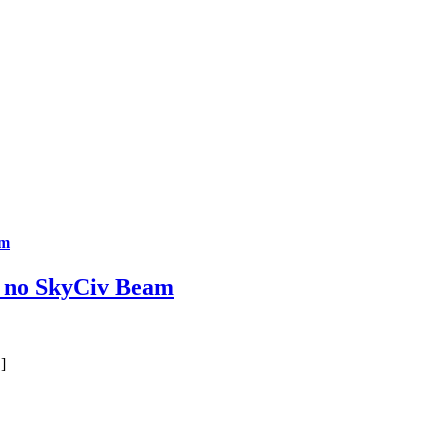
am
s no SkyCiv Beam
]