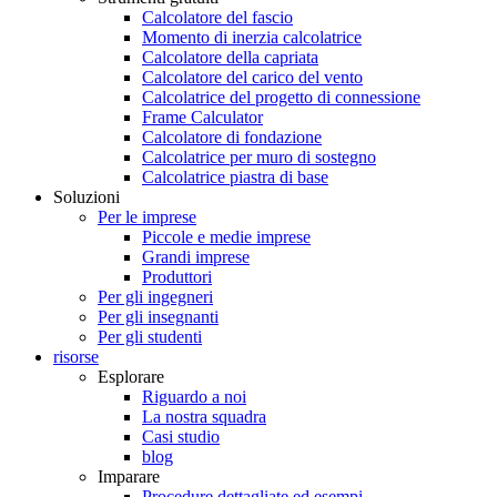
Calcolatore del fascio
Momento di inerzia calcolatrice
Calcolatore della capriata
Calcolatore del carico del vento
Calcolatrice del progetto di connessione
Frame Calculator
Calcolatore di fondazione
Calcolatrice per muro di sostegno
Calcolatrice piastra di base
Soluzioni
Per le imprese
Piccole e medie imprese
Grandi imprese
Produttori
Per gli ingegneri
Per gli insegnanti
Per gli studenti
risorse
Esplorare
Riguardo a noi
La nostra squadra
Casi studio
blog
Imparare
Procedure dettagliate ed esempi