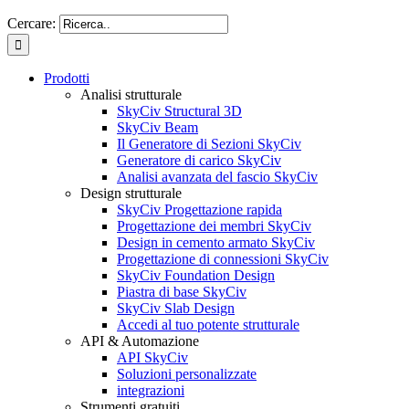
Cercare:
Prodotti
Analisi strutturale
SkyCiv Structural 3D
SkyCiv Beam
Il Generatore di Sezioni SkyCiv
Generatore di carico SkyCiv
Analisi avanzata del fascio SkyCiv
Design strutturale
SkyCiv Progettazione rapida
Progettazione dei membri SkyCiv
Design in cemento armato SkyCiv
Progettazione di connessioni SkyCiv
SkyCiv Foundation Design
Piastra di base SkyCiv
SkyCiv Slab Design
Accedi al tuo potente strutturale
API & Automazione
API SkyCiv
Soluzioni personalizzate
integrazioni
Strumenti gratuiti