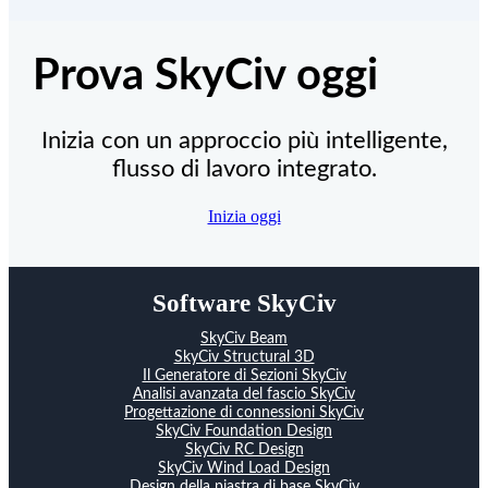
Prova SkyCiv oggi
Inizia con un approccio più intelligente,
flusso di lavoro integrato.
Inizia oggi
Software SkyCiv
SkyCiv Beam
SkyCiv Structural 3D
Il Generatore di Sezioni SkyCiv
Analisi avanzata del fascio SkyCiv
Progettazione di connessioni SkyCiv
SkyCiv Foundation Design
SkyCiv RC Design
SkyCiv Wind Load Design
Design della piastra di base SkyCiv