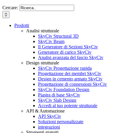
Cercare:
Prodotti
Analisi strutturale
SkyCiv Structural 3D
SkyCiv Beam
Il Generatore di Sezioni SkyCiv
Generatore di carico SkyCiv
Analisi avanzata del fascio SkyCiv
Design strutturale
SkyCiv Progettazione rapida
Progettazione dei membri SkyCiv
Design in cemento armato SkyCiv
Progettazione di connessioni SkyCiv
SkyCiv Foundation Design
Piastra di base SkyCiv
SkyCiv Slab Design
Accedi al tuo potente strutturale
API & Automazione
API SkyCiv
Soluzioni personalizzate
integrazioni
Strumenti gratuiti