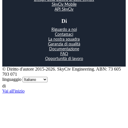
SkyCiv Mobile
API SkyCiv
Di
Riguardo a noi
Contattaci
La nostra squadra
Garanzia di qualità
Documentazione
FAQ
Opportunità di lavoro
© Diritto d'autore 2015-2026. SkyCiv Engineering. ABN: 73 605
703 071
linguaggio
di
Vai all'inizio