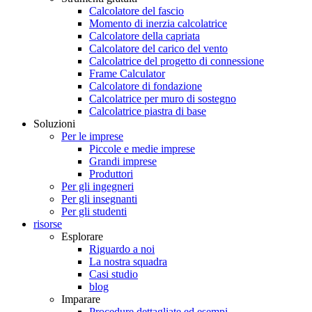
Calcolatore del fascio
Momento di inerzia calcolatrice
Calcolatore della capriata
Calcolatore del carico del vento
Calcolatrice del progetto di connessione
Frame Calculator
Calcolatore di fondazione
Calcolatrice per muro di sostegno
Calcolatrice piastra di base
Soluzioni
Per le imprese
Piccole e medie imprese
Grandi imprese
Produttori
Per gli ingegneri
Per gli insegnanti
Per gli studenti
risorse
Esplorare
Riguardo a noi
La nostra squadra
Casi studio
blog
Imparare
Procedure dettagliate ed esempi