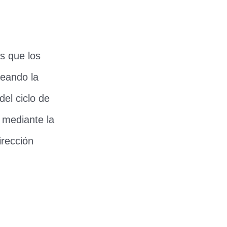
s que los
reando la
el ciclo de
 mediante la
irección