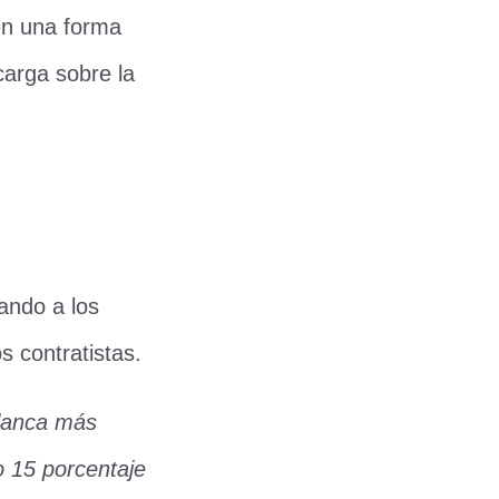
uen una forma
carga sobre la
tando a los
s contratistas.
alanca más
o 15 porcentaje