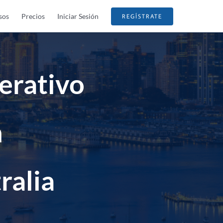
sos
Precios
Iniciar Sesión
REGÍSTRATE
erativo
n
ralia