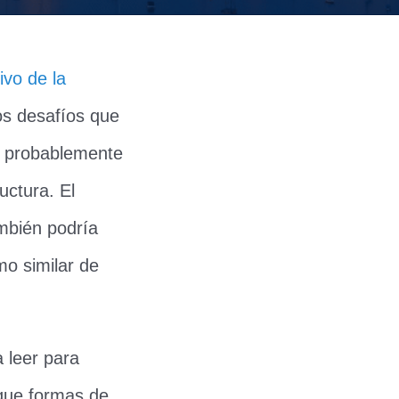
ivo de la
os desafíos que
ra probablemente
uctura. El
ambién podría
mo similar de
 leer para
que formas de