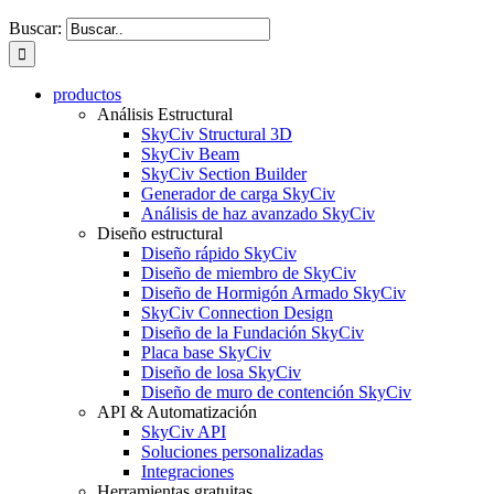
Buscar:
productos
Análisis Estructural
SkyCiv Structural 3D
SkyCiv Beam
SkyCiv Section Builder
Generador de carga SkyCiv
Análisis de haz avanzado SkyCiv
Diseño estructural
Diseño rápido SkyCiv
Diseño de miembro de SkyCiv
Diseño de Hormigón Armado SkyCiv
SkyCiv Connection Design
Diseño de la Fundación SkyCiv
Placa base SkyCiv
Diseño de losa SkyCiv
Diseño de muro de contención SkyCiv
API & Automatización
SkyCiv API
Soluciones personalizadas
Integraciones
Herramientas gratuitas