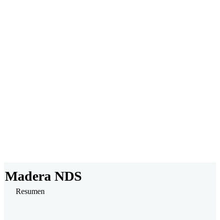
Sin Instalaciones
Modelado Potente
Colabora y Comparte
Madera NDS
Resumen