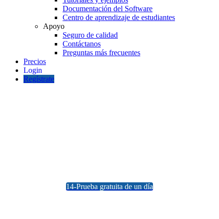
Documentación del Software
Centro de aprendizaje de estudiantes
Apoyo
Seguro de calidad
Contáctanos
Preguntas más frecuentes
Precios
Regístrate
NDS® 2018 Normas
Software de diseño de madera
Integrado con Structural 3D
14-Prueba gratuita de un día