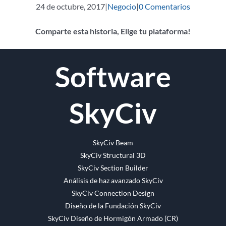
24 de octubre, 2017
|
Negocio
|
0 Comentarios
Comparte esta historia, Elige tu plataforma!
Facebook
Gorjeo
Reddit
LinkedIn
WhatsApp
Tumblr
Pinterest
Vk
Email
Software
SkyCiv
SkyCiv Beam
SkyCiv Structural 3D
SkyCiv Section Builder
Análisis de haz avanzado SkyCiv
SkyCiv Connection Design
Diseño de la Fundación SkyCiv
SkyCiv Diseño de Hormigón Armado (CR)