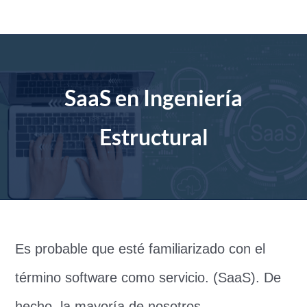
saltar
al
contenido
SaaS en Ingeniería
Estructural
Es probable que esté familiarizado con el
término software como servicio. (SaaS). De
hecho, la mayoría de nosotros