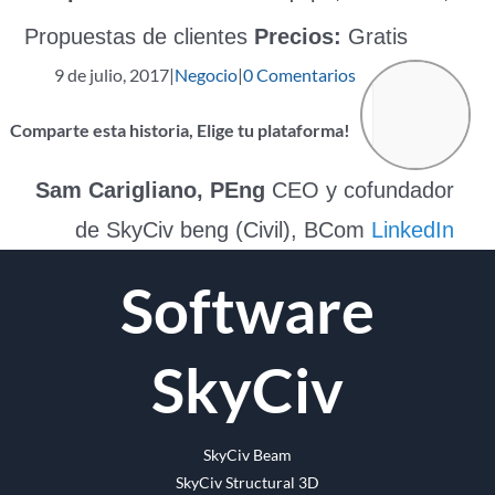
Propuestas de clientes
Precios:
Gratis
9 de julio, 2017
|
Negocio
|
0 Comentarios
Comparte esta historia, Elige tu plataforma!
Facebook
Gorjeo
Reddit
LinkedIn
WhatsApp
Tumblr
Pinterest
Vk
Email
Sam Carigliano, PEng
CEO y cofundador
de SkyCiv beng (Civil), BCom
LinkedIn
Software
SkyCiv
SkyCiv Beam
SkyCiv Structural 3D