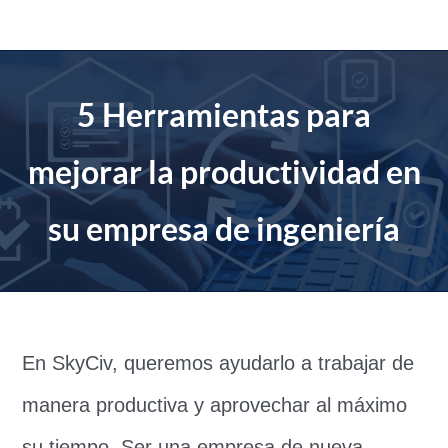
saltar
al
contenido
5 Herramientas para
mejorar la productividad en
su empresa de ingeniería
En SkyCiv, queremos ayudarlo a trabajar de
manera productiva y aprovechar al máximo
su tiempo. Ser una empresa de nueva