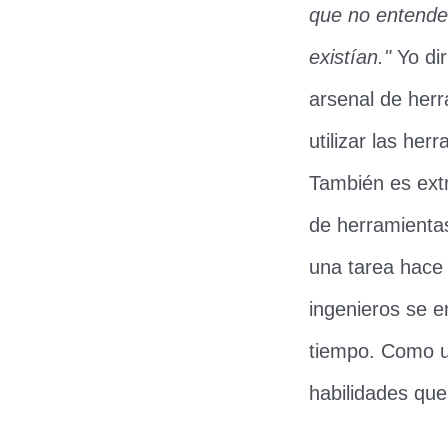
que no entende
existían."
Yo dir
arsenal de her
utilizar las her
También es ext
de herramienta
una tarea hace 
ingenieros se e
tiempo. Como u
habilidades qu