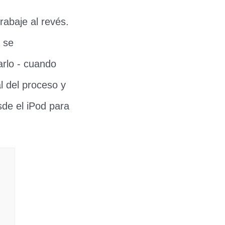
trabaje al revés.
a se
rlo - cuando
l del proceso y
esde el iPod para