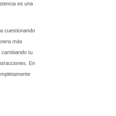
istencia es una
za cuestionando
anera más
s cambiando tu
stracciones. En
ompletamente