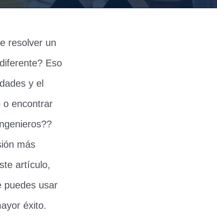
e resolver un
diferente? Eso
idades y el
 o encontrar
ingenieros??
sión más
te artículo,
e puedes usar
ayor éxito.