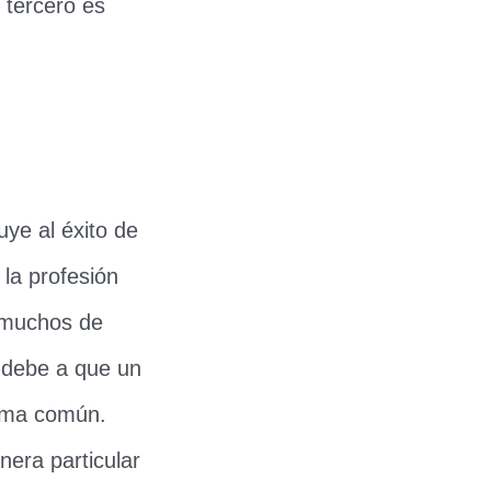
 tercero es
ye al éxito de
 la profesión
e muchos de
 debe a que un
lema común.
era particular