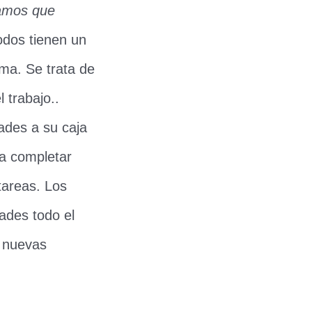
íamos que
todos tienen un
ma. Se trata de
l trabajo..
ades a su caja
ra completar
tareas. Los
ades todo el
s nuevas