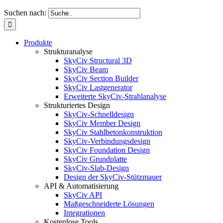
Suchen nach:
Produkte
Strukturanalyse
SkyCiv Structural 3D
SkyCiv Beam
SkyCiv Section Builder
SkyCiv Lastgenerator
Erweiterte SkyCiv-Strahlanalyse
Strukturiertes Design
SkyCiv-Schnelldesign
SkyCiv Member Design
SkyCiv Stahlbetonkonstruktion
SkyCiv-Verbindungsdesign
SkyCiv Foundation Design
SkyCiv Grundplatte
SkyCiv-Slab-Design
Design der SkyCiv-Stützmauer
API & Automatisierung
SkyCiv API
Maßgeschneiderte Lösungen
Integrationen
Kostenlose Tools