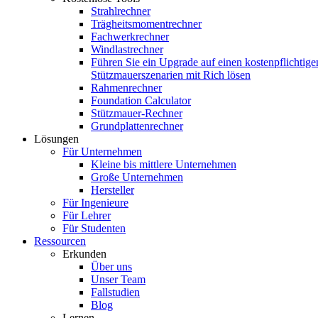
Strahlrechner
Trägheitsmomentrechner
Fachwerkrechner
Windlastrechner
Führen Sie ein Upgrade auf einen kostenpflichtige
Stützmauerszenarien mit Rich lösen
Rahmenrechner
Foundation Calculator
Stützmauer-Rechner
Grundplattenrechner
Lösungen
Für Unternehmen
Kleine bis mittlere Unternehmen
Große Unternehmen
Hersteller
Für Ingenieure
Für Lehrer
Für Studenten
Ressourcen
Erkunden
Über uns
Unser Team
Fallstudien
Blog
Lernen