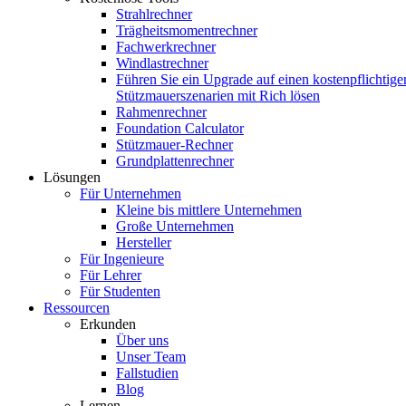
Strahlrechner
Trägheitsmomentrechner
Fachwerkrechner
Windlastrechner
Führen Sie ein Upgrade auf einen kostenpflichtige
Stützmauerszenarien mit Rich lösen
Rahmenrechner
Foundation Calculator
Stützmauer-Rechner
Grundplattenrechner
Lösungen
Für Unternehmen
Kleine bis mittlere Unternehmen
Große Unternehmen
Hersteller
Für Ingenieure
Für Lehrer
Für Studenten
Ressourcen
Erkunden
Über uns
Unser Team
Fallstudien
Blog
Lernen