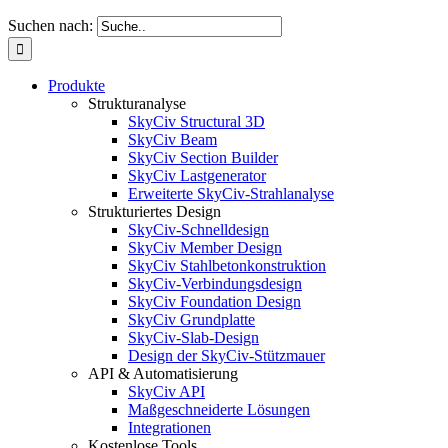
Suchen nach:
Produkte
Strukturanalyse
SkyCiv Structural 3D
SkyCiv Beam
SkyCiv Section Builder
SkyCiv Lastgenerator
Erweiterte SkyCiv-Strahlanalyse
Strukturiertes Design
SkyCiv-Schnelldesign
SkyCiv Member Design
SkyCiv Stahlbetonkonstruktion
SkyCiv-Verbindungsdesign
SkyCiv Foundation Design
SkyCiv Grundplatte
SkyCiv-Slab-Design
Design der SkyCiv-Stützmauer
API & Automatisierung
SkyCiv API
Maßgeschneiderte Lösungen
Integrationen
Kostenlose Tools